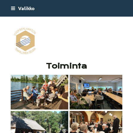
Siirry
Valikko
sivun
sisältöön
Vuoksenlaakson Teknill
Toiminta