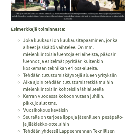
Esimerkkejä toiminnasta:
Joka kuukausi on kuukausitapaaminen, jonka
aiheet ja sisältö vaihtelee. On mm.
mielenkiintoisia luentoja eri aiheista, pääosin
luennot ja esitelmät pyritään kuitenkin
koskemaan tekniikan eri osa-alueita.
Tehdään tutustumiskäyntejä alueen yrityksiin
Aika ajoin tehdään tutustumisretkiä muihin
mielenkiintoisiin kohteisiin lähialueella
Kerran vuodessa kokoonnutaan juhliin,
pikkujoulut tms.
Vuosikokous keväisin
Seuralla on tarjoaa lippuja jäsenilleen pesäpallo-
ja jääkiekko-otteluihin
Tehdään yhdessä Lappeenrannan Teknillisen