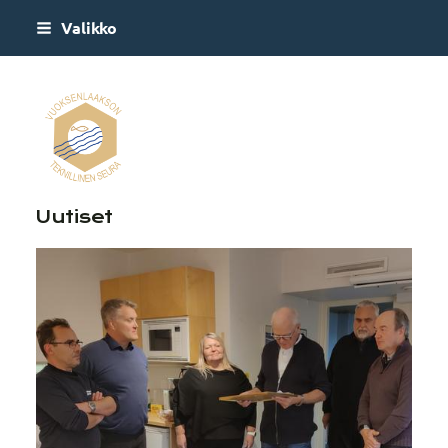
Siirry
Valikko
sivun
sisältöön
Vuoksenlaakson Teknill
Uutiset